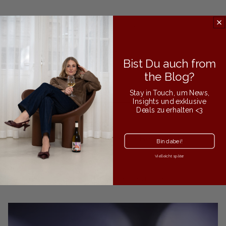
von
1
/
3
Kundenbewertungen
Bist Du auch from
the Blog?
Produktbewertungen (0)
Shop-Bewertungen (12)
Stay in Touch, um News,
Insights und exklusive
Sort reviews by
Deals zu erhalten <3
Schreiben Sie die erste Bewertung
Bin dabei!
Bewertung schreiben
Vielleicht später
Keine Elemente gefunden