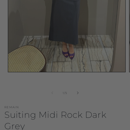
Medien
1
in
Modal
öffnen
von
1
/
5
REMAIN
Suiting Midi Rock Dark
Grey