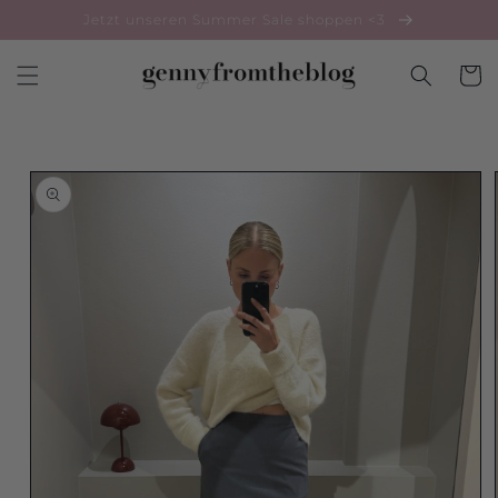
Direkt
Jetzt unseren Summer Sale shoppen <3
zum
Inhalt
Warenko
duktinformationen
ingen