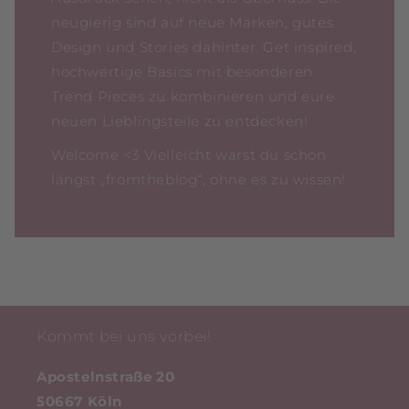
neugierig sind auf neue Marken, gutes
Design und Stories dahinter. Get inspired,
hochwertige Basics mit besonderen
Trend Pieces zu kombinieren und eure
neuen Lieblingsteile zu entdecken!
Welcome <3 Vielleicht warst du schon
längst „fromtheblog“, ohne es zu wissen!
Kommt bei uns vorbei!
Apostelnstraße 20
50667 Köln