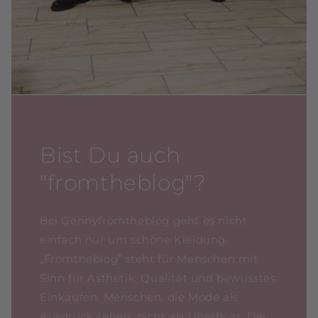
Bist Du auch
"fromtheblog"?
Bei Gennyfromtheblog geht es nicht
einfach nur um schöne Kleidung.
„Fromtheblog” steht für Menschen mit
Sinn für Ästhetik, Qualität und bewusstes
Einkaufen. Menschen, die Mode als
Ausdruck sehen, nicht als Überfluss. Die