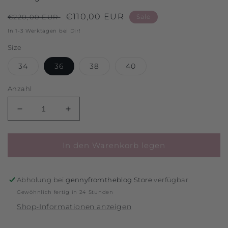
Normaler
Verkaufspreis
€110,00 EUR
€220,00 EUR
Sale
Preis
In 1-3 Werktagen bei Dir!
Size
34
36
38
40
Anzahl
Verringere
Erhöhe
die
die
Menge
Menge
für
für
In den Warenkorb legen
Suiting
Suiting
Midi
Midi
Rock
Rock
Abholung bei
gennyfromtheblog Store
verfügbar
Dark
Dark
Gewöhnlich fertig in 24 Stunden
Grey
Grey
Shop-Informationen anzeigen